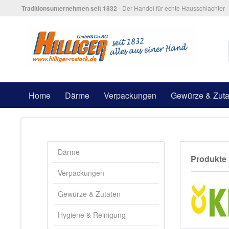
Traditionsunternehmen seit 1832
- Der Handel für echte Hausschlachter
Home
Därme
Verpackungen
Gewürze & Zuta
Därme
Produkte 
Verpackungen
Gewürze & Zutaten
Hygiene & Reinigung