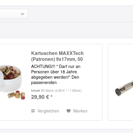
Kartuschen MAXXTech
(Patronen) 9x17mm, 50
Stück...
ACHTUNG!!! " Darf nur an
Personen über 18 Jahre
abgegeben werden!" Den
passenenden
Schussapparat/Viehschussgerät
50 Stück
(0,60 € * / 1 Stück)
Inhalt
finden Sie in unserem Shop Diese
29,90 € *
Kartuschen sind passend für den
Schussapparat Blitz und alles
gängigen Schussgeräte wie...
Vergleichen
Merken