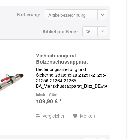
Sortierung:
Artikel pro Seite:
Viehschussgerät
Bolzenschussapparat
BLITZ...
Bedienungsanleitung und
Sicherheitsdatenblatt 21251-21255-
21256-21264-21265-
BA_Viehschussapparat_Blitz_DEwp6POHQYXOimX
Viehbetäubungsgerät
1 Stück
Inhalt
Schussapparat
189,90 € *
Bolzenschussapparat Dieses
Universalgerät ist zum Betäuben
von großen und kleinen...
Vergleichen
Merken