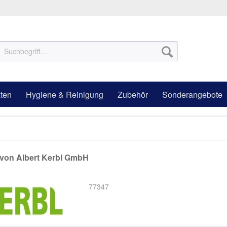
ten
Hygiene & Reinigung
Zubehör
Sonderangebote
von Albert Kerbl GmbH
77347