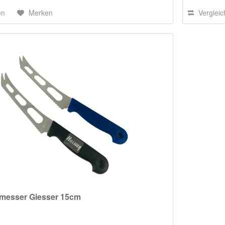
en
Merken
Verglei
messer Giesser 15cm