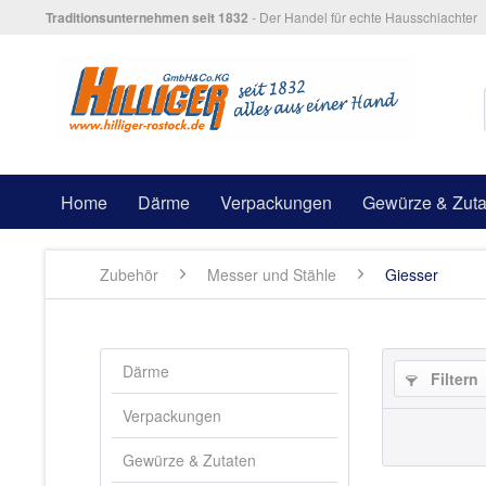
Traditionsunternehmen seit 1832
- Der Handel für echte Hausschlachter
Home
Därme
Verpackungen
Gewürze & Zuta
Zubehör
Messer und Stähle
Giesser
Därme
Filtern
Verpackungen
Gewürze & Zutaten