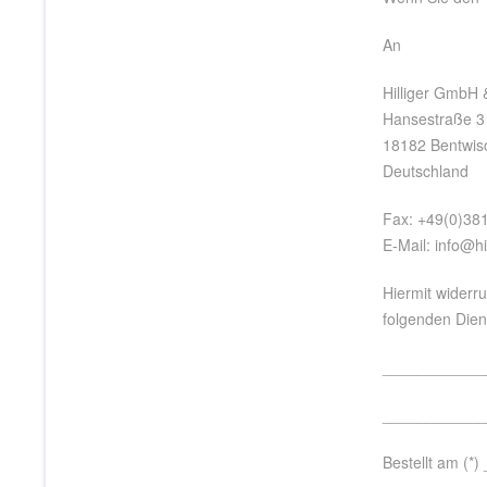
An
Hilliger GmbH 
Hansestraße 3
18182 Bentwis
Deutschland
Fax: +49(0)38
E-Mail: info@hi
Hiermit widerru
folgenden Diens
____________
____________
Bestellt am (*