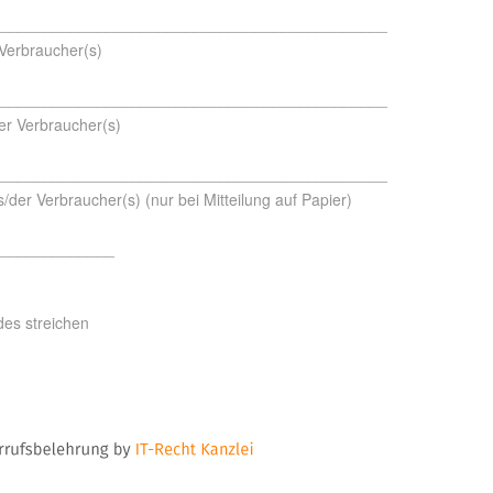
____________________________________________
Verbraucher(s)
____________________________________________
der Verbraucher(s)
____________________________________________
s/der Verbraucher(s) (nur bei Mitteilung auf Papier)
_____________
des streichen