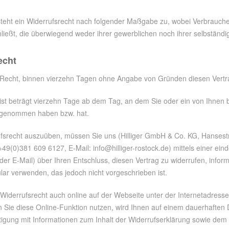
teht ein Widerrufsrecht nach folgender Maßgabe zu, wobei Verbraucher 
ießt, die überwiegend weder ihrer gewerblichen noch ihrer selbständi
echt
Recht, binnen vierzehn Tagen ohne Angabe von Gründen diesen Vertra
ist beträgt vierzehn Tage ab dem Tag, an dem Sie oder ein von Ihnen ben
z genommen haben bzw. hat.
fsrecht auszuüben, müssen Sie uns (Hilliger GmbH & Co. KG, Hansestr
49(0)381 609 6127, E-Mail: info@hilliger-rostock.de) mittels einer eind
oder E-Mail) über Ihren Entschluss, diesen Vertrag zu widerrufen, info
lar verwenden, das jedoch nicht vorgeschrieben ist.
 Widerrufsrecht auch online auf der Webseite unter der Internetadress
Sie diese Online-Funktion nutzen, wird Ihnen auf einem dauerhaften Da
igung mit Informationen zum Inhalt der Widerrufserklärung sowie dem 