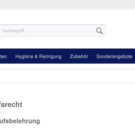
ten
Hygiene & Reinigung
Zubehör
Sonderangebote
fsrecht
rufsbelehrung