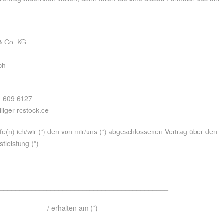
& Co. KG
ch
1 609 6127
lliger-rostock.de
fe(n) ich/wir (*) den von mir/uns (*) abgeschlossenen Vertrag über den
tleistung (*)
___________________________________________
___________________________________________
) ____________ / erhalten am (*) __________________