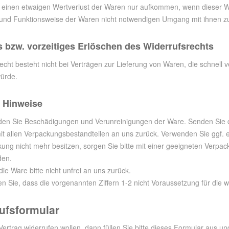
 einen etwaigen Wertverlust der Waren nur aufkommen, wenn dieser Wer
und Funktionsweise der Waren nicht notwendigen Umgang mit ihnen zu
 bzw. vorzeitiges Erlöschen des Widerrufsrechts
echt besteht nicht bei Verträgen zur Lieferung von Waren, die schnell
würde.
 Hinweise
iden Sie Beschädigungen und Verunreinigungen der Ware. Senden Sie di
t allen Verpackungsbestandteilen an uns zurück. Verwenden Sie ggf.
kung nicht mehr besitzen, sorgen Sie bitte mit einer geeigneten Verpa
den.
ie Ware bitte nicht unfrei an uns zurück.
ten Sie, dass die vorgenannten Ziffern 1-2 nicht Voraussetzung für die
ufsformular
ertrag widerrufen wollen, dann füllen Sie bitte dieses Formular aus u