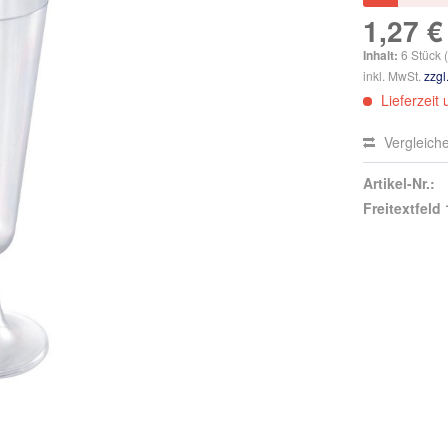
1,27 €
Inhalt:
6 Stück (
inkl. MwSt.
zzgl
Lieferzeit
Vergleich
Artikel-Nr.:
Freitextfeld 