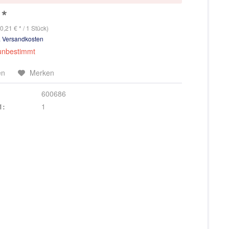
 *
0,21 € * / 1 Stück)
. Versandkosten
 unbestimmt
en
Merken
600686
1:
1