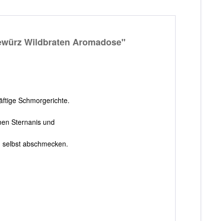
ewürz Wildbraten Aromadose"
äftige Schmorgerichte.
inen Sternanis und
n selbst abschmecken.