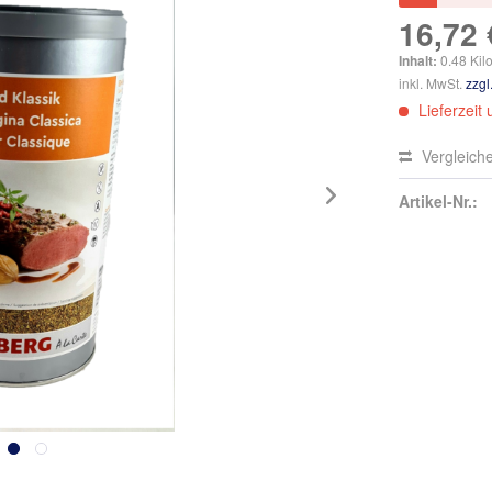
16,72 
Inhalt:
0.48 Kil
inkl. MwSt.
zzgl
Lieferzeit
Vergleich
Artikel-Nr.: