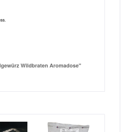
uss.
dgewürz Wildbraten Aromadose"