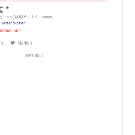
€ *
ogramm (34,83 € * / 1 Kilogramm)
. Versandkosten
 unbestimmt
en
Merken
SW10637