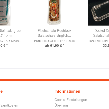
Steinsalz grob
Fischschale Rechteck
Deckel f
0,7-1,4mm
Salatschale länglich...
Salatschal
95 € * / 1 Kilogramm)
Inhalt
400 Stück
(0,15 € * / 1 Stück)
Inhalt
400 Stüc
0 € *
ab 61,90 € *
33,
ce
Informationen
Cookie-Einstellungen
ersandkosten
Über uns