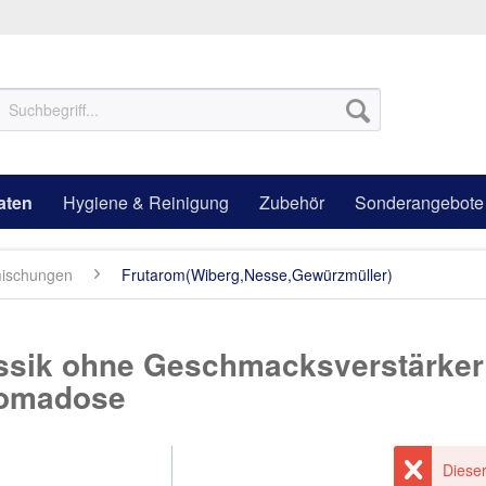
aten
Hygiene & Reinigung
Zubehör
Sonderangebote
ischungen
Frutarom(Wiberg,Nesse,Gewürzmüller)
sik ohne Geschmacksverstärker
romadose
Dieser