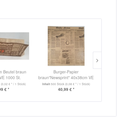
n Beutel braun
Burger-Papier
Pappsch
 VE 1000 St.
braun"Newsprint" 40x38cm VE
Snackschale
500 St.
k
(0,02 € * / 1 Stück)
Inhalt
500 Stück
(0,08 € * / 1 Stück)
Inhalt
250 Stü
99 € *
40,99 € *
ab 1