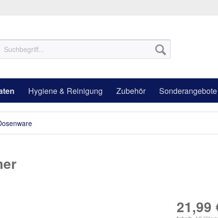
aten
Hygiene & Reinigung
Zubehör
Sonderangebote
Dosenware
mer
21,99 