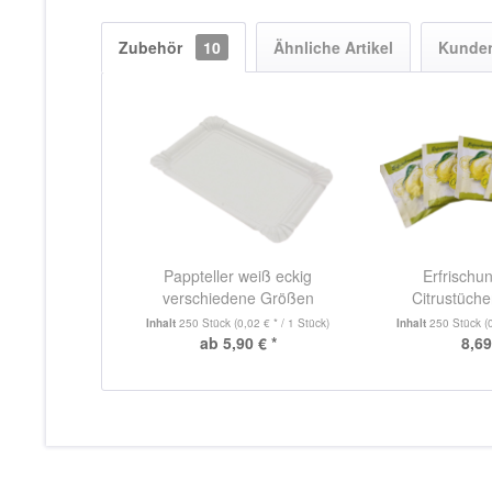
Zubehör
10
Ähnliche Artikel
Kunden
Pappteller weiß eckig
Erfrischu
verschiedene Größen
Citrustücher
Inhalt
250 Stück
(0,02 € * / 1 Stück)
Inhalt
250 Stück
(
ab 5,90 € *
8,69