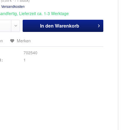
(0,05 € * / 1 Stück)
. Versandkosten
andfertig, Lieferzeit ca. 1-3 Werktage
In den
Warenkorb
en
Merken
702540
1:
1