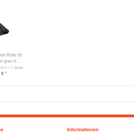
el Rolle 50
l grau 6...
,03 € * / 1 Stück)
 € *
ce
Informationen