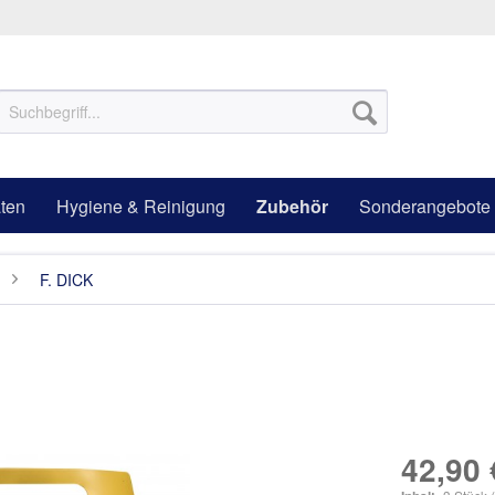
ten
Hygiene & Reinigung
Zubehör
Sonderangebote
F. DICK
42,90 