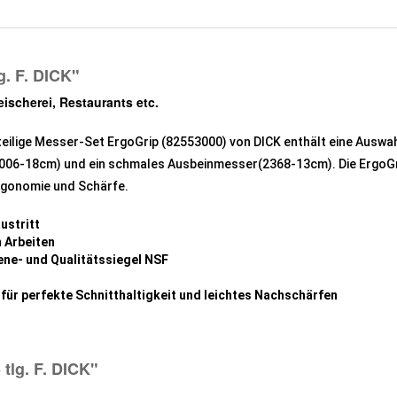
g. F. DICK"
eischerei, Restaurants etc.
teilige Messer-Set ErgoGrip (82553000) von DICK enthält eine Auswah
06-18cm) und ein schmales Ausbeinmesser(2368-13cm). Die ErgoGri
rgonomie und Schärfe.
ustritt
m Arbeiten
ne- und Qualitätssiegel NSF
für perfekte Schnitthaltigkeit und leichtes Nachschärfen
tlg. F. DICK"