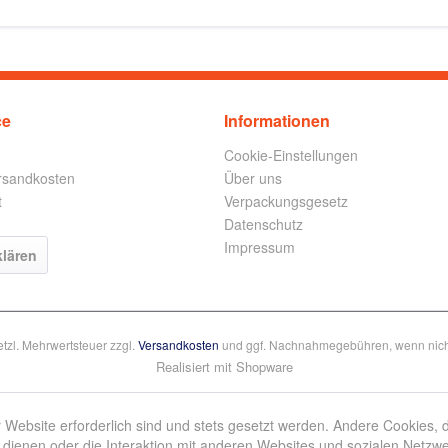
ce
Informationen
Cookie-Einstellungen
ersandkosten
Über uns
t
Verpackungsgesetz
Datenschutz
Impressum
klären
setzl. Mehrwertsteuer zzgl.
Versandkosten
und ggf. Nachnahmegebühren, wenn nich
Realisiert mit Shopware
 Website erforderlich sind und stets gesetzt werden. Andere Cookies, 
dienen oder die Interaktion mit anderen Websites und sozialen Netzw