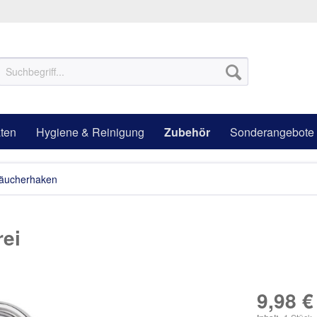
ten
Hygiene & Reinigung
Zubehör
Sonderangebote
räucherhaken
rei
9,98 €