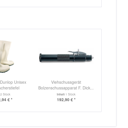
l Dunlop Unisex
Viehschussgerät
scherstiefel
Bolzenschussapparat F. Dick...
t
2 Stück
Inhalt
1 Stück
,94 € *
192,90 € *