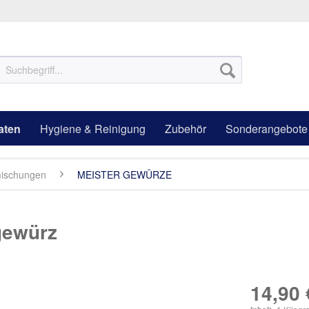
aten
Hygiene & Reinigung
Zubehör
Sonderangebote
ischungen
MEISTER GEWÜRZE
gewürz
14,90 